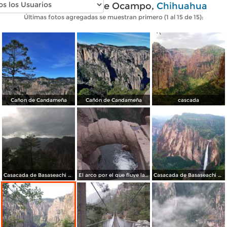
Fotos modernas de Ocampo,
Chihuahua
Últimas fotos agregadas se muestran primero (1 al 15 de 15):
Cañon de Candameña
Cañón de Candameña
cascada
Casacada de Basaseachi vista de frente
El arco por el que fluye la Cascada de Basaseachi
Casacada de Basaseachi vista de frente