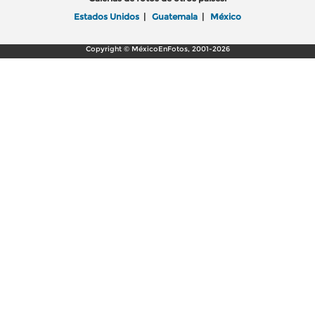
Estados Unidos
|
Guatemala
|
México
Copyright © MéxicoEnFotos, 2001-2026