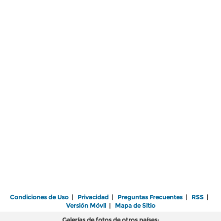
Condiciones de Uso
|
Privacidad
|
Preguntas Frecuentes
|
RSS
|
Versión Móvil
|
Mapa de Sitio
Galerías de fotos de otros países: