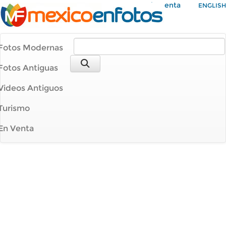
Mi Cuenta
ENGLISH
Fotos Modernas
Fotos Antiguas
Videos Antiguos
Turismo
En Venta