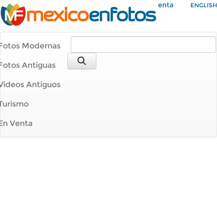
Mi Cuenta
ENGLISH
Fotos Modernas
Fotos Antiguas
Videos Antiguos
Turismo
En Venta