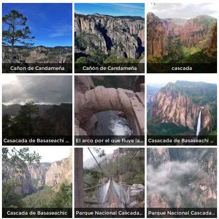
Cañon de Candameña
Cañón de Candameña
cascada
Casacada de Basaseachi vista de frente
El arco por el que fluye la Cascada de Basaseachi
Casacada de Basaseachi vista de frente
Cascada de Basaseachic
Parque Nacional Cascada de Basaseachi
Parque Nacional Cascada de Basaseachi