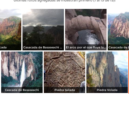
Últimas fotos agregadas se muestran primero (1 al 15 de 15):
cada
Casacada de Basaseachi vista de frente
El arco por el que fluye la Cascada de Basaseachi
Cascada de Basaseachi
Piedra tallada
Piedra Volada