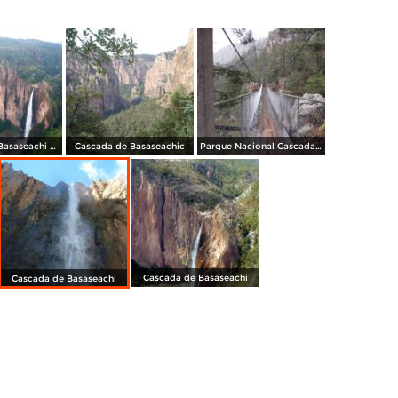
Casacada de Basaseachi vista de frente
Cascada de Basaseachic
Parque Nacional Cascada de Basaseachi
Cascada de Basaseachi
Cascada de Basaseachi