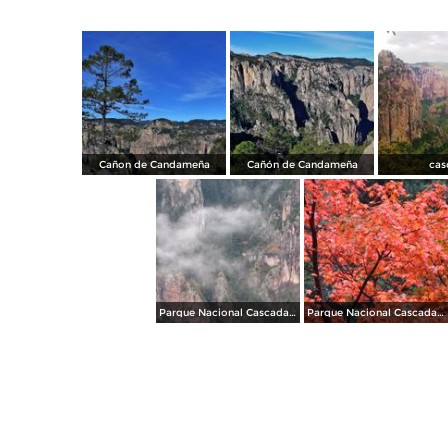
Cañon de Candameña
Cañón de Candameña
cas
Parque Nacional Cascada de Basaseachi
Parque Nacional Cascada de Basaseachi