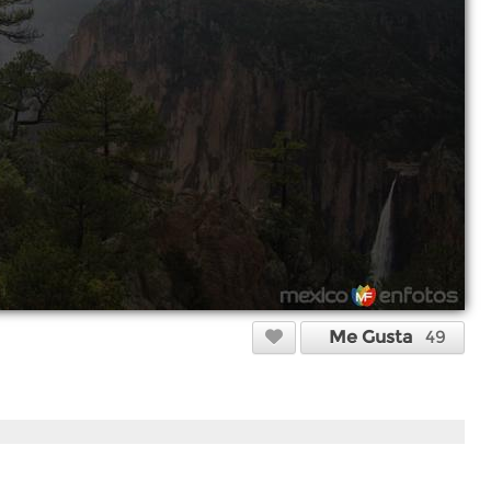
Me Gusta
49