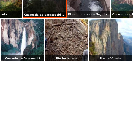
cada
El arco por el que fluye la Cascada de Basaseachi
Casacada de Basaseachi vista de frente
Cascada de Basaseachi
Piedra tallada
Piedra Volada