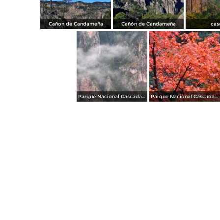
Cañon de Candameña
Cañón de Candameña
cas
Parque Nacional Cascada de Basaseachi
Parque Nacional Cascada de Basaseachi