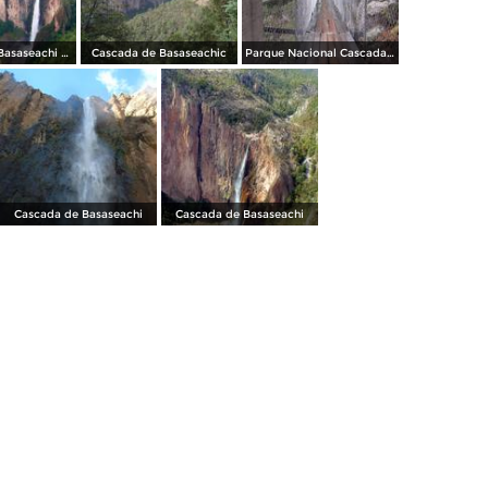
Casacada de Basaseachi vista de frente
Cascada de Basaseachic
Parque Nacional Cascada de Basaseachi
Cascada de Basaseachi
Cascada de Basaseachi