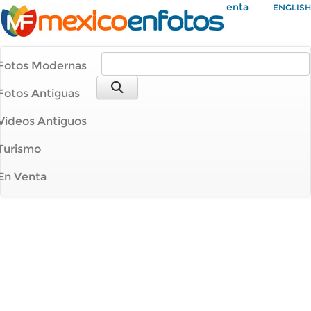
Mi Cuenta
ENGLISH
Fotos Modernas
Fotos Antiguas
Videos Antiguos
Turismo
En Venta