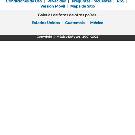
Condiciones de Uso
|
Privacidad
|
Preguntas Frecuentes
|
RSS
|
Versión Móvil
|
Mapa de Sitio
Galerías de fotos de otros países:
Estados Unidos
|
Guatemala
|
México
Copyright © MéxicoEnFotos, 2001-2026