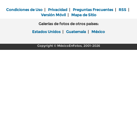
Condiciones de Uso
|
Privacidad
|
Preguntas Frecuentes
|
RSS
|
Versión Móvil
|
Mapa de Sitio
Galerías de fotos de otros países:
Estados Unidos
|
Guatemala
|
México
Copyright © MéxicoEnFotos, 2001-2026