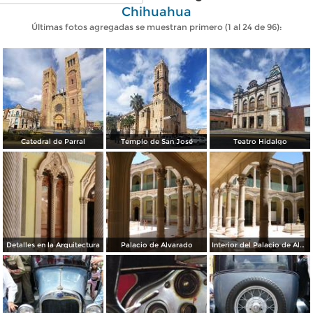
Chihuahua
Últimas fotos agregadas se muestran primero (1 al 24 de 96):
Catedral de Parral
Templo de San José
Teatro Hidalgo
Detalles en la Arquitectura
Palacio de Alvarado
Interior del Palacio de Alvarado