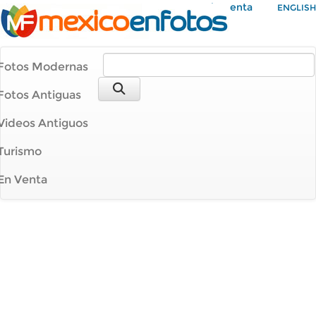
Mi Cuenta
ENGLISH
Fotos Modernas
Fotos Antiguas
Videos Antiguos
Turismo
En Venta