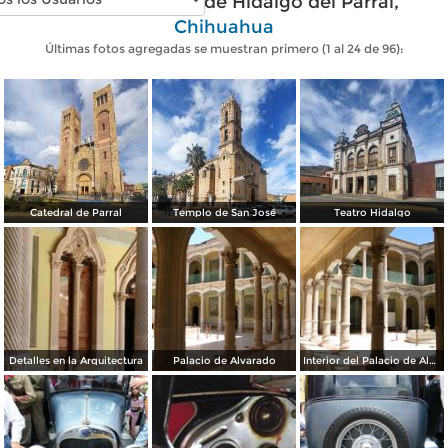
Fotos modernas de Hidalgo del Parral,
Chihuahua
Últimas fotos agregadas se muestran primero (1 al 24 de 96):
Catedral de Parral
Templo de San José
Teatro Hidalgo
Detalles en la Arquitectura
Palacio de Alvarado
Interior del Palacio de Alvarado