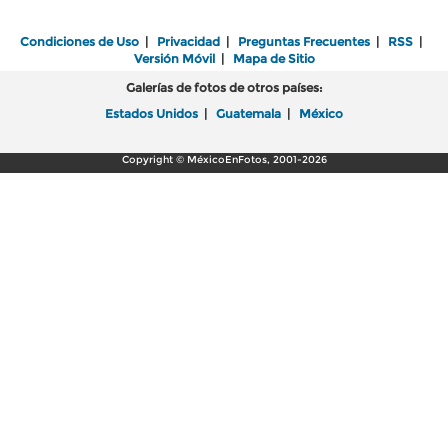
Condiciones de Uso
|
Privacidad
|
Preguntas Frecuentes
|
RSS
|
Versión Móvil
|
Mapa de Sitio
Galerías de fotos de otros países:
Estados Unidos
|
Guatemala
|
México
Copyright © MéxicoEnFotos, 2001-2026