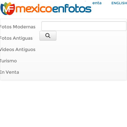
Mi Cuenta
ENGLISH
Fotos Modernas
Fotos Antiguas
Videos Antiguos
Turismo
En Venta