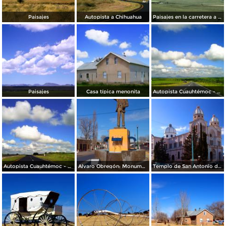
Paisajes
Autopista a Chihuahua
Paisajes en la carretera a Creel
Paisajes
Casa típica menonita
Autopista Cuauhtémoc - Chihuahua (México-16)
Autopista Cuauhtémoc - Chihuahua (México-16)
Alvaro Obregón: Monumento a Miguel Calderón
Templo de San Antonio de Padua