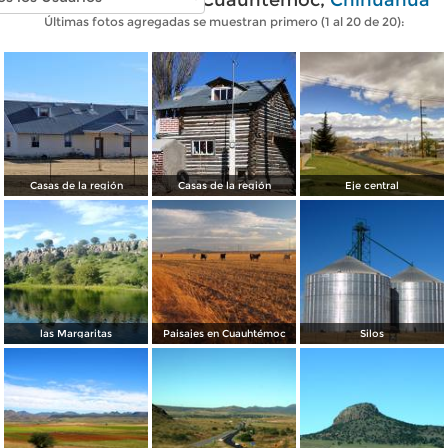
Últimas fotos agregadas se muestran primero (1 al 20 de 20):
Casas de la región
Casas de la región
Eje central
las Margaritas
Paisajes en Cuauhtémoc
Silos