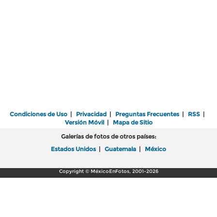
Condiciones de Uso
|
Privacidad
|
Preguntas Frecuentes
|
RSS
|
Versión Móvil
|
Mapa de Sitio
Galerías de fotos de otros países:
Estados Unidos
|
Guatemala
|
México
Copyright © MéxicoEnFotos, 2001-2026