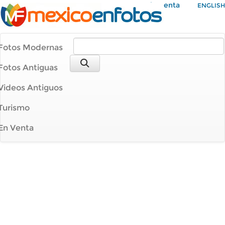
Mi Cuenta
ENGLISH
Fotos Modernas
Fotos Antiguas
Videos Antiguos
Turismo
En Venta