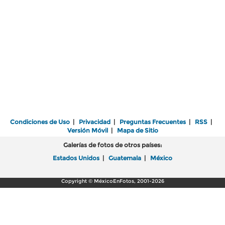
Condiciones de Uso
|
Privacidad
|
Preguntas Frecuentes
|
RSS
|
Versión Móvil
|
Mapa de Sitio
Galerías de fotos de otros países:
Estados Unidos
|
Guatemala
|
México
Copyright © MéxicoEnFotos, 2001-2026