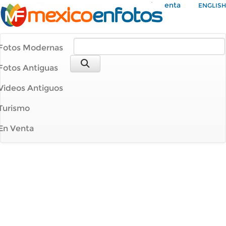
Mi Cuenta
ENGLISH
Fotos Modernas
Fotos Antiguas
Videos Antiguos
Turismo
En Venta