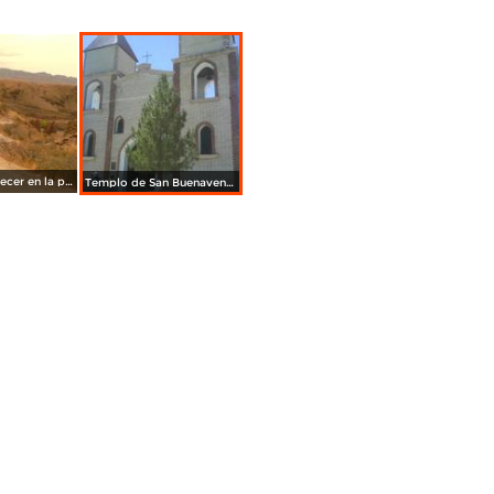
un bello atardecer en la presa el tintero
Templo de San Buenaventura