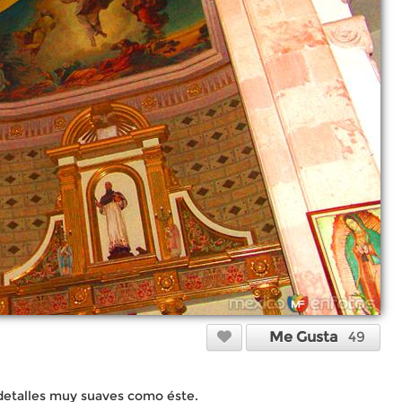
Me Gusta
49
detalles muy suaves como éste.