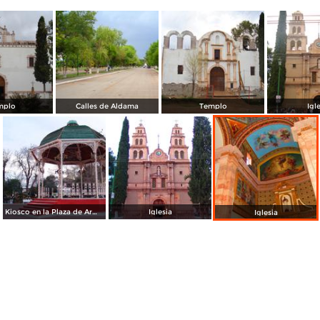
mplo
Calles de Aldama
Templo
Igl
Kiosco en la Plaza de Armas
Iglesia
Iglesia