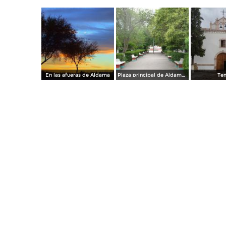
En las afueras de Aldama
Plaza principal de Aldama Chihuahua
Te