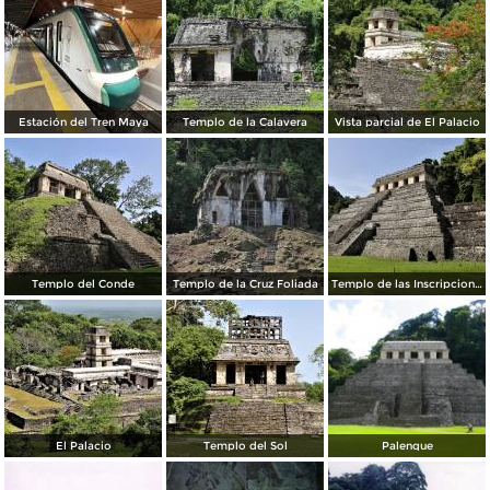
Estación del Tren Maya
Templo de la Calavera
Vista parcial de El Palacio
Templo del Conde
Templo de la Cruz Foliada
Templo de las Inscripciones
El Palacio
Templo del Sol
Palenque