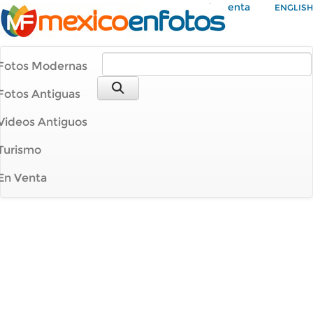
Mi Cuenta
ENGLISH
Fotos Modernas
Fotos Antiguas
Videos Antiguos
Turismo
En Venta