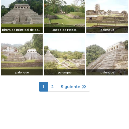
piramide principal de pakal
Juego de Pelota
palenque
palenque
palenque
palenque
1
2
Siguiente