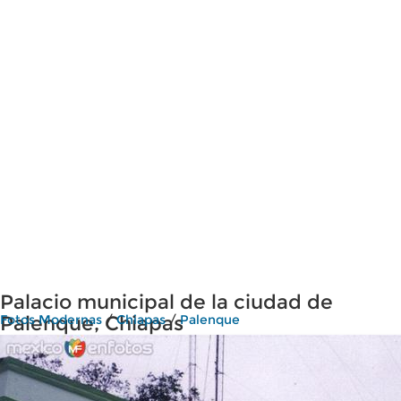
Palacio municipal de la ciudad de
Palenque, Chiapas
Fotos Modernas
/
Chiapas
/
Palenque