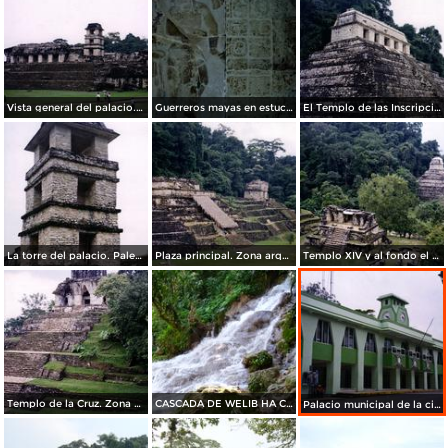
Vista general del palacio. Palenque, Chiapas. 2002
Guerreros mayas en estuco. Palenque, Chiapas. 2002
El Templo de las Inscripciones. Palenque, Chiapas. 2002
La torre del palacio. Palenque, Chiapas. 2002
Plaza principal. Zona arqueológica de Palenque, Chiapas. 2002
Templo XIV y al fondo el templo de las Inscripciones. Palenque.2002
Templo de la Cruz. Zona arqueológica de Palenque, Chiapas. 2002
CASCADA DE WELIB HA CHIAPAS MAVIPOL
Palacio municipal de la ciudad de Palenque, Chiapas