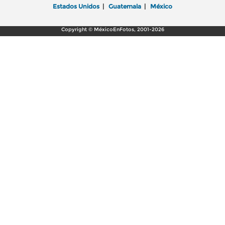
Estados Unidos
|
Guatemala
|
México
Copyright © MéxicoEnFotos, 2001-2026