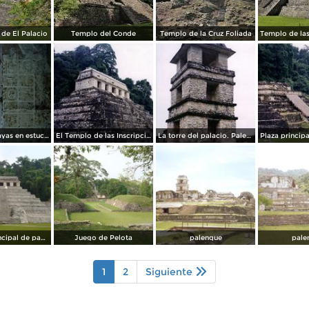
 de El Palacio
Templo del Conde
Templo de la Cruz Foliada
Guerreros mayas en estuco. Palenque, Chiapas. 2002
El Templo de las Inscripciones. Palenque, Chiapas. 2002
La torre del palacio. Palenque, Chiapas. 2002
piramide principal de pakal
Juego de Pelota
palenque
pale
1
2
Siguiente