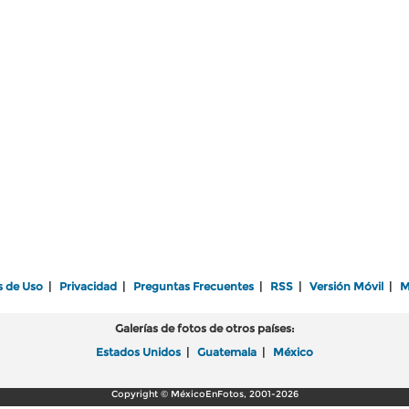
s de Uso
|
Privacidad
|
Preguntas Frecuentes
|
RSS
|
Versión Móvil
|
M
Galerías de fotos de otros países:
Estados Unidos
|
Guatemala
|
México
Copyright © MéxicoEnFotos, 2001-2026