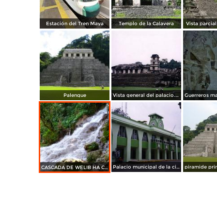
Estación del Tren Maya
Templo de la Calavera
Vista parcial
Palenque
Vista general del palacio. Palenque, Chiapas. 2002
Palacio municipal de la ciudad de Palenque, Chiapas
CASCADA DE WELIB HA CHIAPAS MAVIPOL