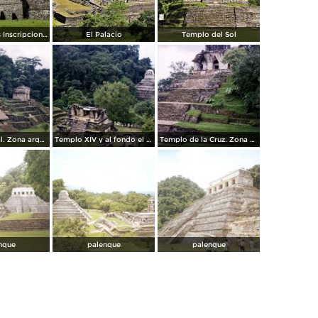
Templo de las Inscripciones
El Palacio
Templo del Sol
Plaza principal. Zona arqueológica de Palenque, Chiapas. 2002
Templo XIV y al fondo el templo de las Inscripciones. Palenque.2002
Templo de la Cruz. Zona arqueológica de Palenque, Chiapas. 2002
nque
palenque
palenque