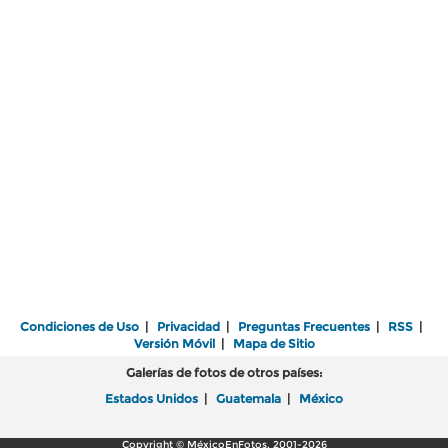
Condiciones de Uso
|
Privacidad
|
Preguntas Frecuentes
|
RSS
|
Versión Móvil
|
Mapa de Sitio
Galerías de fotos de otros países:
Estados Unidos
|
Guatemala
|
México
Copyright © MéxicoEnFotos, 2001-2026