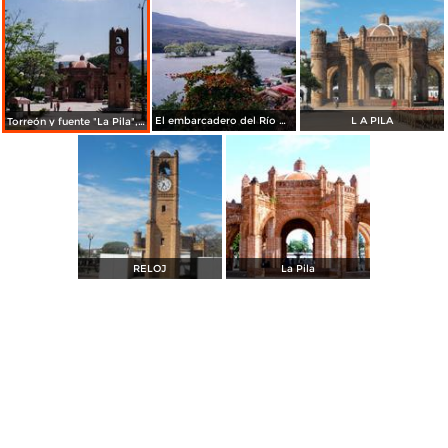
El embarcadero del Río Grijalva. Chiapa de Corzo, Chiapas
L A PILA
Torreón y fuente "La Pila", construida en 1562. Chiapa de Corzo. 2004
RELOJ
La Pila