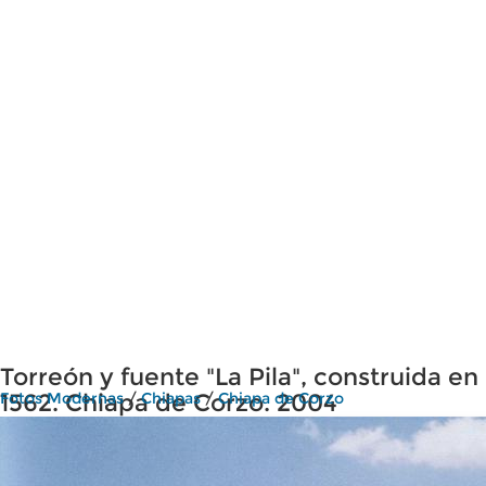
Torreón y fuente "La Pila", construida en
1562. Chiapa de Corzo. 2004
Fotos Modernas
/
Chiapas
/
Chiapa de Corzo