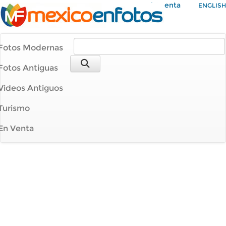
Mi Cuenta
ENGLISH
Fotos Modernas
Fotos Antiguas
Videos Antiguos
Turismo
En Venta