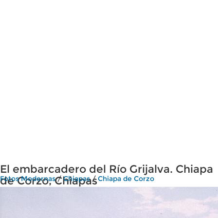
El embarcadero del Río Grijalva. Chiapa
de Corzo, Chiapas
Fotos Modernas
/
Chiapas
/
Chiapa de Corzo