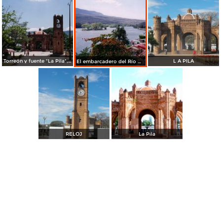
Torreón y fuente "La Pila", construida en 1562. Chiapa de Corzo. 2004
L A PILA
El embarcadero del Río Grijalva. Chiapa de Corzo, Chiapas
RELOJ
La Pila