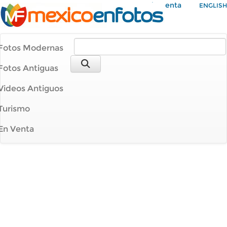
Mi Cuenta
ENGLISH
Fotos Modernas
Fotos Antiguas
Videos Antiguos
Turismo
En Venta