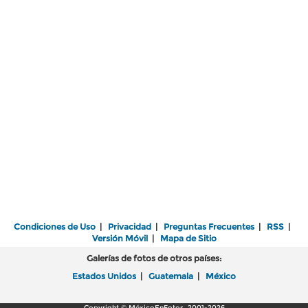
Condiciones de Uso
|
Privacidad
|
Preguntas Frecuentes
|
RSS
|
Versión Móvil
|
Mapa de Sitio
Galerías de fotos de otros países:
Estados Unidos
|
Guatemala
|
México
Copyright © MéxicoEnFotos, 2001-2026