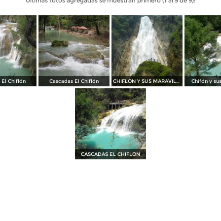
Últimas fotos agregadas se muestran primero (1 al 9 de 9):
El Chiflón
Cascadas El Chiflón
CHIFLON Y SUS MARAVILLAS 2011
Chifón y su
CASCADAS EL CHIFLON