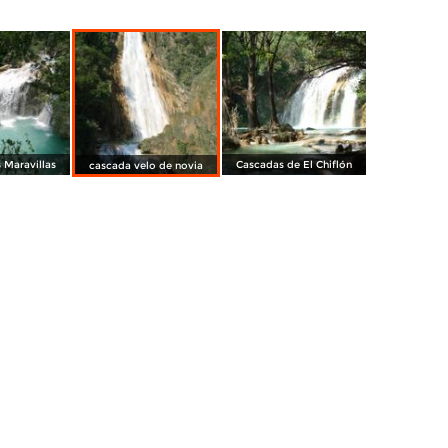
s Maravillas
Cascadas de El Chiflón
cascada velo de novia