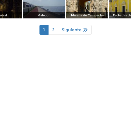
edral
Malecon
Muralla de Campeche
Fachadas d
1
2
Siguiente