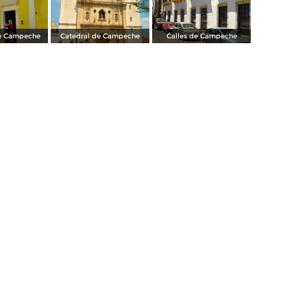
e Campeche
Catedral de Campeche
Calles de Campeche