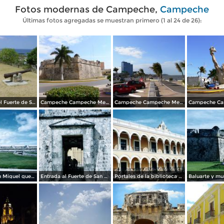
Fotos modernas de Campeche,
Campeche
Últimas fotos agregadas se muestran primero (1 al 24 de 26):
Vista desde el Fuerte de San José el Alto. Abril/2012
Campeche Campeche Mexico MAVIPOL
Campeche Campeche Mexico MAVIPOL
Fuerte de San Miguel que alberga el Museo de la Cultura Maya. Campeche, Campeche. 2004
Entrada al Fuerte de San Miguel, siglo XVIII. Campeche, Campeche. 2004
Portales de la biblioteca del estado. Campeche, Campeche. 2004