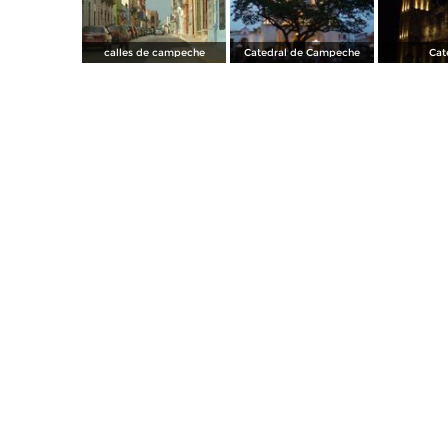
calles de campeche
Catedral de Campeche
Cat