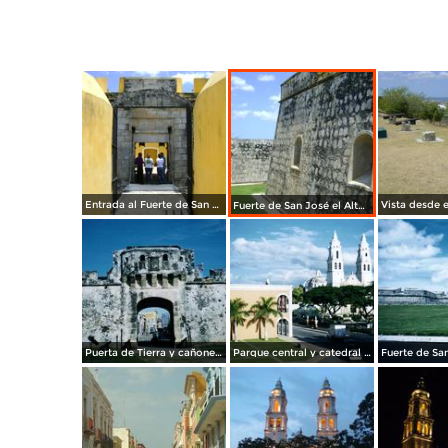
Entrada al Fuerte de San José el Alto. Abril/2012
Fuerte de San José el Alto. Abril/2012
Puerta de Tierra y cañones del siglo XVIII. Campeche, Campeche. 2004
Parque central y catedral de Nuestra Señora de la Inmaculada Concepción. Campeche, Campeche. 2004