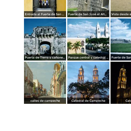
Entrada al Fuerte de San José el Alto. Abril/2012
Fuerte de San José el Alto. Abril/2012
Puerta de Tierra y cañones del siglo XVIII. Campeche, Campeche. 2004
Parque central y catedral de Nuestra Señora de la Inmaculada Concepción. Campeche, Campeche. 2004
calles de campeche
Catedral de Campeche
Cat