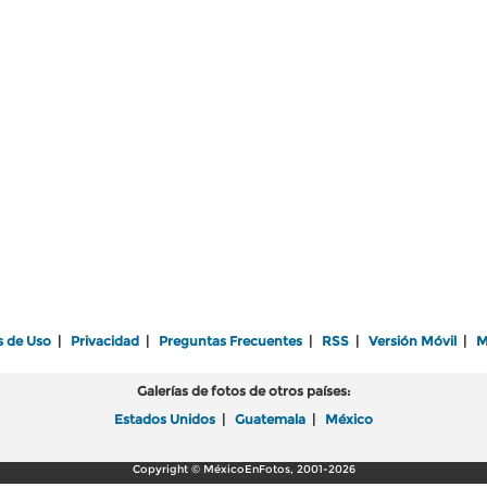
s de Uso
|
Privacidad
|
Preguntas Frecuentes
|
RSS
|
Versión Móvil
|
M
Galerías de fotos de otros países:
Estados Unidos
|
Guatemala
|
México
Copyright © MéxicoEnFotos, 2001-2026