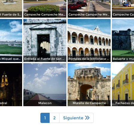
Vista desde el Fuerte de San José el Alto. Abril/2012
Campeche Campeche Mexico MAVIPOL
Campeche Campeche Mexico MAVIPOL
Fuerte de San Miguel que alberga el Museo de la Cultura Maya. Campeche, Campeche. 2004
Entrada al Fuerte de San Miguel, siglo XVIII. Campeche, Campeche. 2004
Portales de la biblioteca del estado. Campeche, Campeche. 2004
edral
Malecon
Muralla de Campeche
Fachadas d
1
2
Siguiente