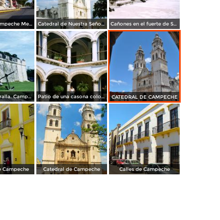
Campeche Campeche Mexico MAVIPOL
Catedral de Nuestra Señora de la Inmaculada Concepción, siglo XVII. Campeche, Campeche. 2005
Cañones en el fuerte de San Miguel. Campeche, Campeche. 2008
Baluarte y muralla. Campeche, Campeche. 2004
Patio de una casona colonial, hoy The Italian Coffee Company. Campeche, Campeche
CATEDRAL DE CAMPECHE
e Campeche
Catedral de Campeche
Calles de Campeche