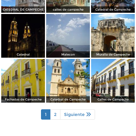
CATEDRAL DE CAMPECHE
calles de campeche
Catedral de Campeche
Catedral
Malecon
Muralla de Campeche
Fachadas de Campeche
Catedral de Campeche
Calles de Campeche
1
2
Siguiente