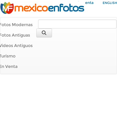
Mi Cuenta
ENGLISH
Fotos Modernas
Fotos Antiguas
Videos Antiguos
Turismo
En Venta