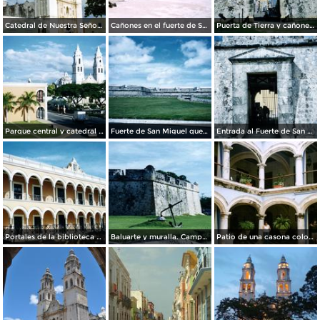
Catedral de Nuestra Señora de la Inmaculada Concepción, siglo XVII. Campeche, Campeche. 2005
Cañones en el fuerte de San Miguel. Campeche, Campeche. 2008
Puerta de Tierra y cañones del siglo XVIII. Campeche, Campeche. 2004
Parque central y catedral de Nuestra Señora de la Inmaculada Concepción. Campeche, Campeche. 2004
Fuerte de San Miguel que alberga el Museo de la Cultura Maya. Campeche, Campeche. 2004
Entrada al Fuerte de San Miguel, siglo XVIII. Campeche, Campeche. 2004
Portales de la biblioteca del estado. Campeche, Campeche. 2004
Baluarte y muralla. Campeche, Campeche. 2004
Patio de una casona colonial, hoy The Italian Coffee Company. Campeche, Campeche