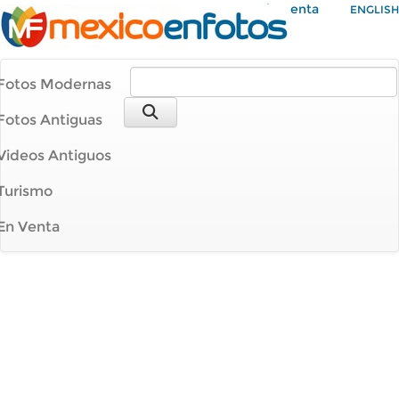
Mi Cuenta
ENGLISH
Fotos Modernas
Fotos Antiguas
Videos Antiguos
Turismo
En Venta