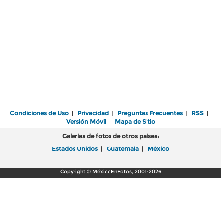
Condiciones de Uso
|
Privacidad
|
Preguntas Frecuentes
|
RSS
|
Versión Móvil
|
Mapa de Sitio
Galerías de fotos de otros países:
Estados Unidos
|
Guatemala
|
México
Copyright © MéxicoEnFotos, 2001-2026