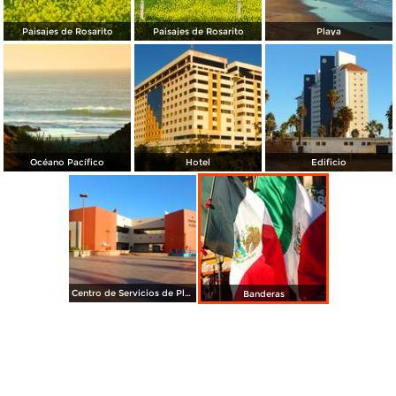
Paisajes de Rosarito
Paisajes de Rosarito
Playa
Océano Pacífico
Hotel
Edificio
Centro de Servicios de Playas de Rosarito
Banderas