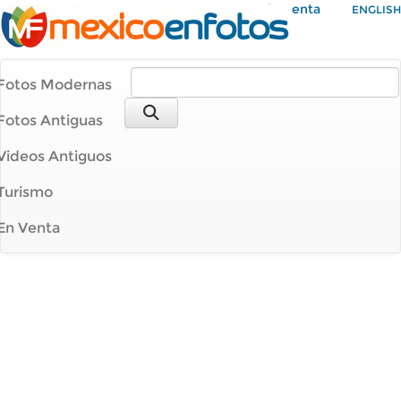
Mi Cuenta
ENGLISH
Fotos Modernas
Fotos Antiguas
Videos Antiguos
Turismo
En Venta