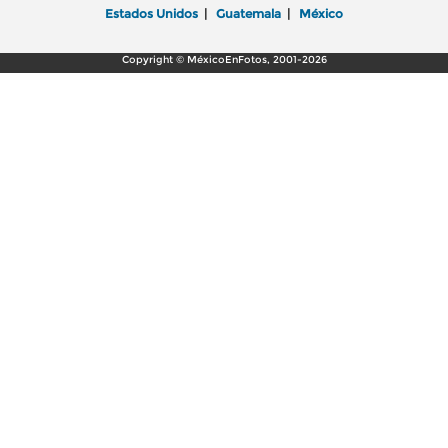
Estados Unidos
|
Guatemala
|
México
Copyright © MéxicoEnFotos, 2001-2026