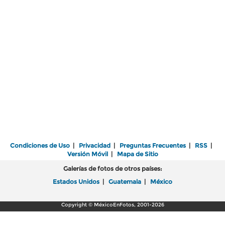
Condiciones de Uso
|
Privacidad
|
Preguntas Frecuentes
|
RSS
|
Versión Móvil
|
Mapa de Sitio
Galerías de fotos de otros países:
Estados Unidos
|
Guatemala
|
México
Copyright © MéxicoEnFotos, 2001-2026