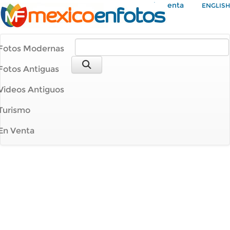
Mi Cuenta
ENGLISH
Fotos Modernas
Fotos Antiguas
Videos Antiguos
Turismo
En Venta