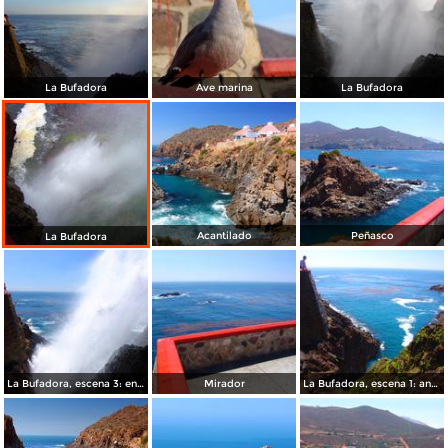
La Bufadora
Ave marina
La Bufadora
Acantilado
Peñasco
La Bufadora
La Bufadora, escena 3: en todo su esplendor
Mirador
La Bufadora, escena 1: antes de la marea