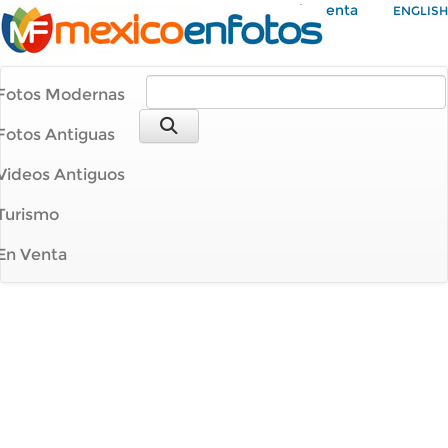
Mi Cuenta
ENGLISH
Fotos Modernas
Fotos Antiguas
Videos Antiguos
Turismo
En Venta