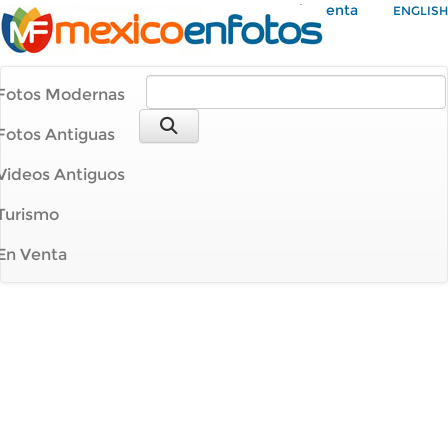
Mi Cuenta
ENGLISH
Fotos Modernas
Fotos Antiguas
Videos Antiguos
Turismo
En Venta