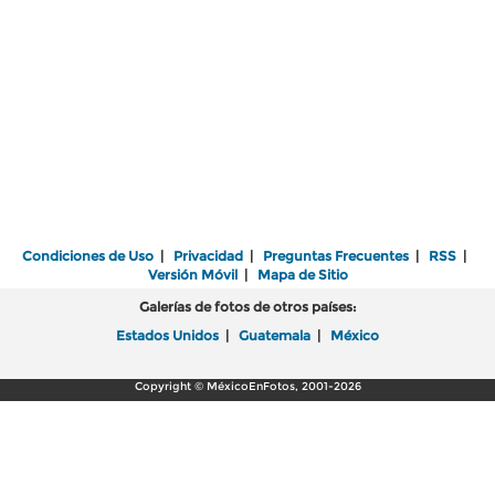
Condiciones de Uso
|
Privacidad
|
Preguntas Frecuentes
|
RSS
|
Versión Móvil
|
Mapa de Sitio
Galerías de fotos de otros países:
Estados Unidos
|
Guatemala
|
México
Copyright © MéxicoEnFotos, 2001-2026