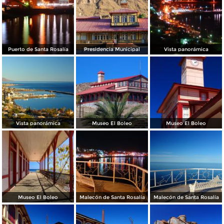
Puerto de Santa Rosalía
Presidencia Municipal
Vista panorámica
Vista panorámica
Museo El Boleo
Museo El Boleo
Museo El Boleo
Malecón de Santa Rosalía
Malecón de Santa Rosalía