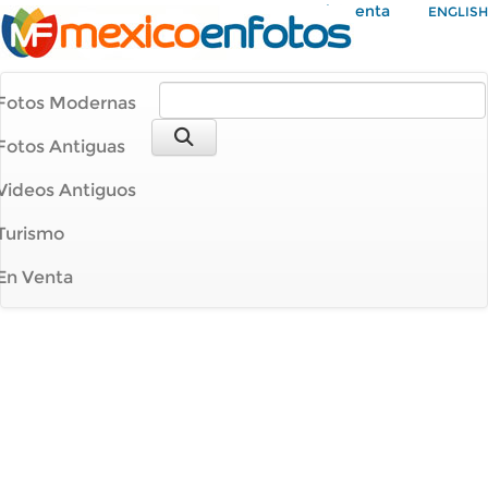
Mi Cuenta
ENGLISH
Fotos Modernas
Fotos Antiguas
Videos Antiguos
Turismo
En Venta