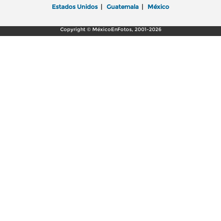
Estados Unidos
|
Guatemala
|
México
Copyright © MéxicoEnFotos, 2001-2026