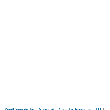
Condiciones de Uso
|
Privacidad
|
Preguntas Frecuentes
|
RSS
|