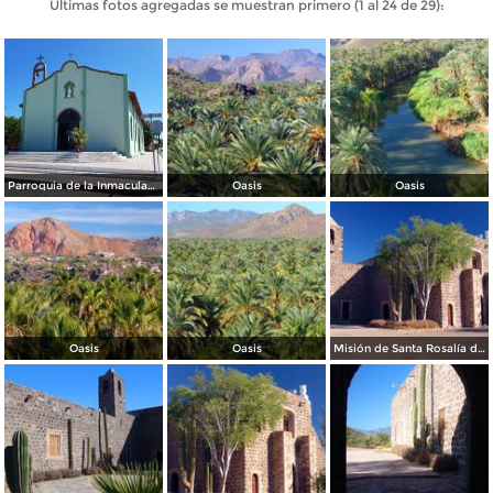
Últimas fotos agregadas se muestran primero (1 al 24 de 29):
Parroquia de la Inmaculada Concepción
Oasis
Oasis
Oasis
Oasis
Misión de Santa Rosalía de Mulegé