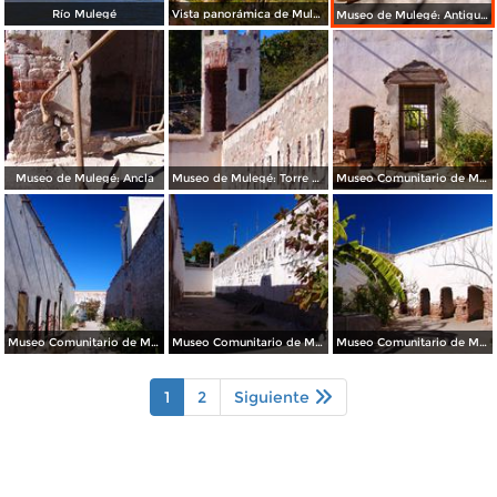
Río Mulegé
Vista panorámica de Mulegé
Museo de Mulegé: Antigua barca
Museo de Mulegé: Ancla
Museo de Mulegé: Torre de vigilancia
Museo Comunitario de Mulegé
Museo Comunitario de Mulegé
Museo Comunitario de Mulegé
Museo Comunitario de Mulegé
1
2
Siguiente