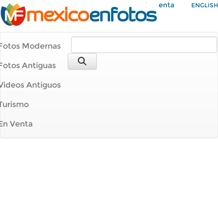
Mi Cuenta
ENGLISH
Fotos Modernas
Fotos Antiguas
Videos Antiguos
Turismo
En Venta