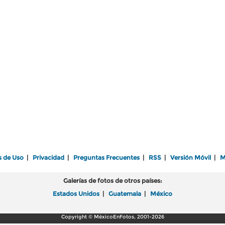
s de Uso
|
Privacidad
|
Preguntas Frecuentes
|
RSS
|
Versión Móvil
|
M
Galerías de fotos de otros países:
Estados Unidos
|
Guatemala
|
México
Copyright © MéxicoEnFotos, 2001-2026