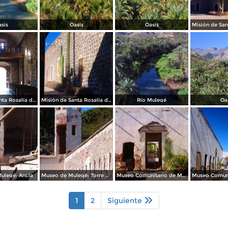
sis
Oasis
Oasis
Misión de Santa Rosalía de Mulegé
Misión de Santa Rosalía de Mulegé
Río Mulegé
Oa
ulegé: Ancla
Museo de Mulegé: Torre de vigilancia
Museo Comunitario de Mulegé
1
2
Siguiente