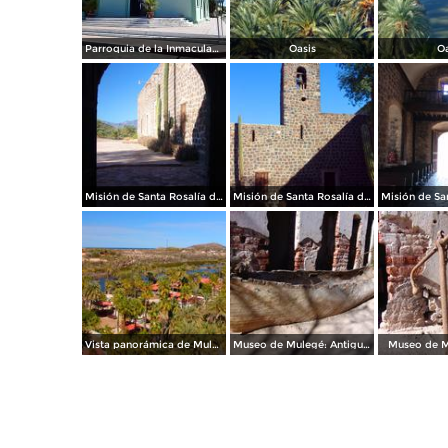
Parroquia de la Inmaculada Concepción
Oasis
Oa
Misión de Santa Rosalía de Mulegé
Misión de Santa Rosalía de Mulegé
Vista panorámica de Mulegé
Museo de Mulegé: Antigua barca
Museo de M