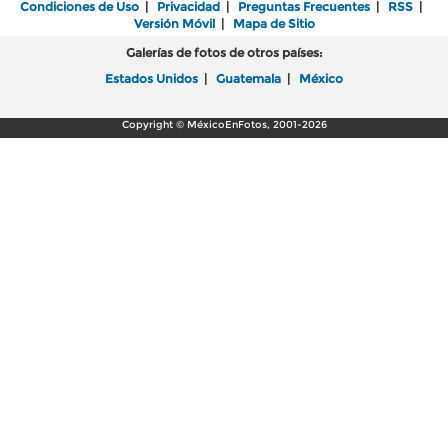
Condiciones de Uso
|
Privacidad
|
Preguntas Frecuentes
|
RSS
|
Versión Móvil
|
Mapa de Sitio
Galerías de fotos de otros países:
Estados Unidos
|
Guatemala
|
México
Copyright © MéxicoEnFotos, 2001-2026