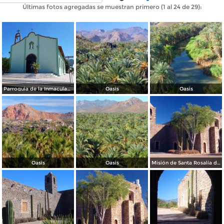
Últimas fotos agregadas se muestran primero (1 al 24 de 29):
Parroquia de la Inmaculada Concepción
Oasis
Oasis
Oasis
Oasis
Misión de Santa Rosalía de Mulegé