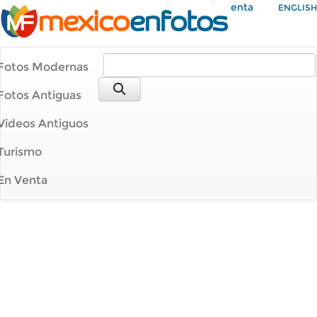
Mi Cuenta
ENGLISH
Fotos Modernas
Fotos Antiguas
Videos Antiguos
Turismo
En Venta