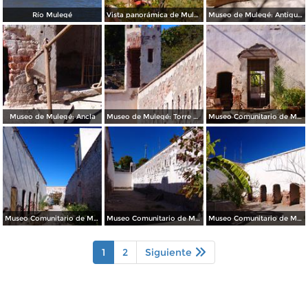
Río Mulegé
Vista panorámica de Mulegé
Museo de Mulegé: Antigua barca
Museo de Mulegé: Ancla
Museo de Mulegé: Torre de vigilancia
Museo Comunitario de Mulegé
Museo Comunitario de Mulegé
Museo Comunitario de Mulegé
Museo Comunitario de Mulegé
1
2
Siguiente