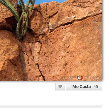
Me Gusta
49