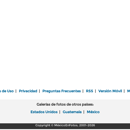
s de Uso
|
Privacidad
|
Preguntas Frecuentes
|
RSS
|
Versión Móvil
|
M
Galerías de fotos de otros países:
Estados Unidos
|
Guatemala
|
México
Copyright © MéxicoEnFotos, 2001-2026