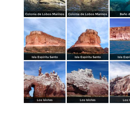
Colonia de Lobos Marinos
Colonia de Lobos Marinos
Baño d
Isla Espíritu Santo
Isla Espíritu Santo
Isla Espí
Los Islotes
Los Islotes
Los I