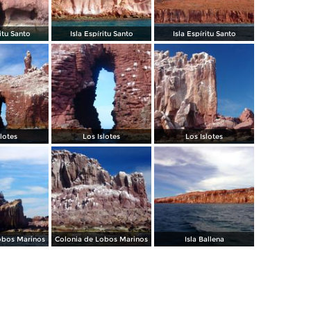
ritu Santo
Isla Espíritu Santo
Isla Espíritu Santo
slotes
Los Islotes
Los Islotes
obos Marinos
Colonia de Lobos Marinos
Isla Ballena