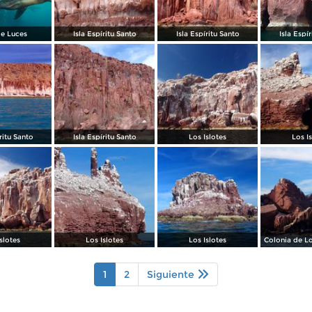
e Luces
Isla Espíritu Santo
Isla Espíritu Santo
Isla Espí
ritu Santo
Isla Espíritu Santo
Los Islotes
Los I
slotes
Los Islotes
Los Islotes
Colonia de L
1
2
Siguiente