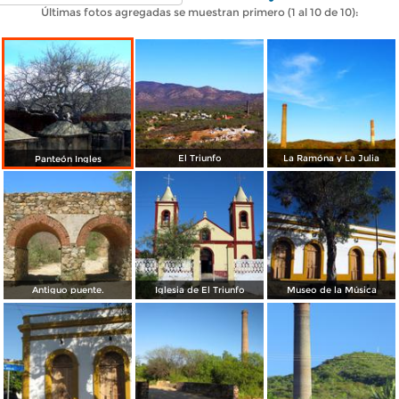
Últimas fotos agregadas se muestran primero (1 al 10 de 10):
El Triunfo
La Ramóna y La Julia
Panteón Ingles
Antiguo puente.
Iglesia de El Triunfo
Museo de la Música