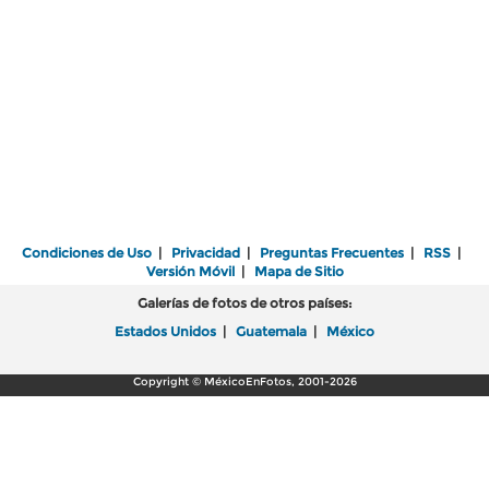
Condiciones de Uso
|
Privacidad
|
Preguntas Frecuentes
|
RSS
|
Versión Móvil
|
Mapa de Sitio
Galerías de fotos de otros países:
Estados Unidos
|
Guatemala
|
México
Copyright © MéxicoEnFotos, 2001-2026