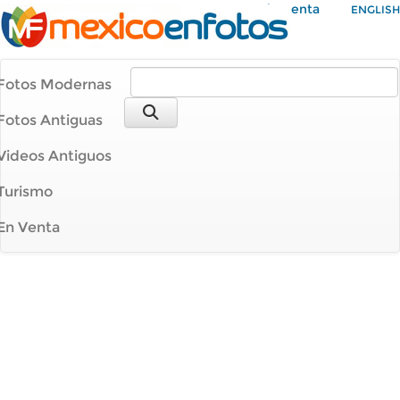
Mi Cuenta
ENGLISH
Fotos Modernas
Fotos Antiguas
Videos Antiguos
Turismo
En Venta