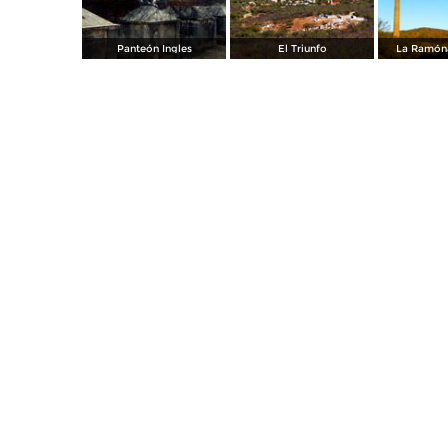
Panteón Ingles
El Triunfo
La Ramóna