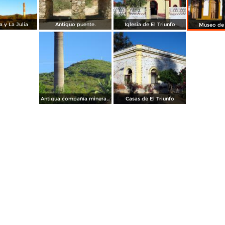
 y La Julia
Antiguo puente.
Iglesia de El Triunfo
Museo de 
Antigua compañía minera de El Triunfo
Casas de El Triunfo