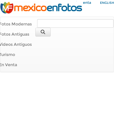
Mi Cuenta
ENGLISH
Fotos Modernas
Fotos Antiguas
Videos Antiguos
Turismo
En Venta