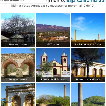
Fotos modernas de El Triunfo,
Baja California Sur
Últimas fotos agregadas se muestran primero (1 al 10 de 10):
Panteón Ingles
El Triunfo
La Ramóna y La Julia
Antiguo puente.
Iglesia de El Triunfo
Museo de la Música