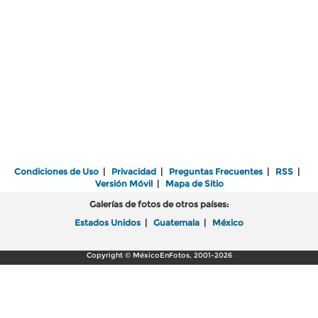
Condiciones de Uso
|
Privacidad
|
Preguntas Frecuentes
|
RSS
|
Versión Móvil
|
Mapa de Sitio
Galerías de fotos de otros países:
Estados Unidos
|
Guatemala
|
México
Copyright © MéxicoEnFotos, 2001-2026