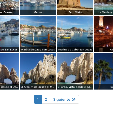
er Queen
Marina
Faro Viejo
La Ventana 
abo San Lucas
Marina de Cabo San Lucas
Marina de Cabo San Lucas
Fa
El Arco, visto desde el Océano Pacífico
El Arco, visto desde el Mar de Cortés
El Arco, visto desde el Mar de Cortés
Fa
1
2
Siguiente