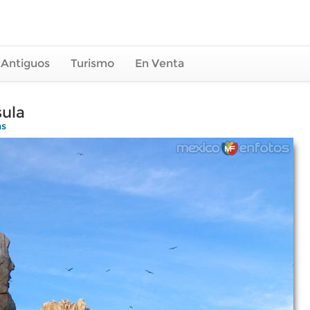
 Antiguos
Turismo
En Venta
sula
as