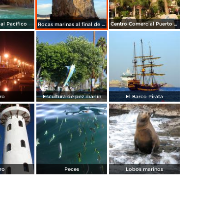
al Pacífico
Centro Comercial Puerto Paraíso
Rocas marinas al final de la Península
ro
Escultura de pez marlín
El Barco Pirata
ro
Peces
Lobos marinos