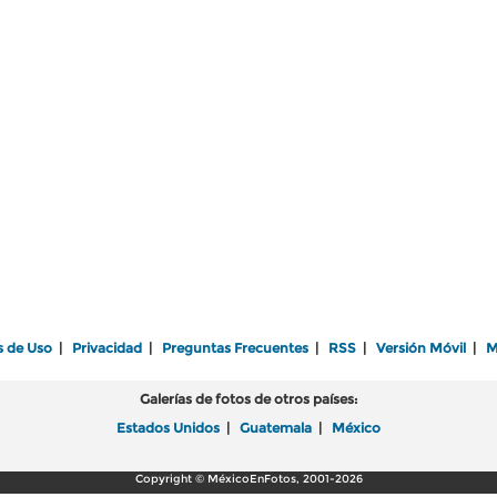
s de Uso
|
Privacidad
|
Preguntas Frecuentes
|
RSS
|
Versión Móvil
|
M
Galerías de fotos de otros países:
Estados Unidos
|
Guatemala
|
México
Copyright © MéxicoEnFotos, 2001-2026