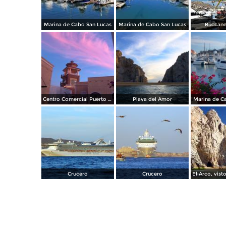
Marina de Cabo San Lucas
Marina de Cabo San Lucas
Buccane
Centro Comercial Puerto Paraíso
Playa del Amor
Marina de C
Crucero
Crucero