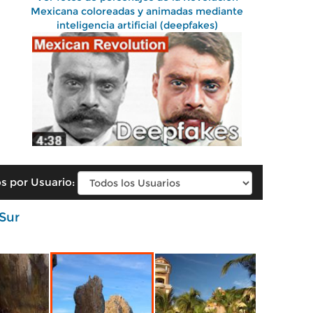
Mexicana coloreadas y animadas mediante
inteligencia artificial (deepfakes)
s por Usuario:
 Sur