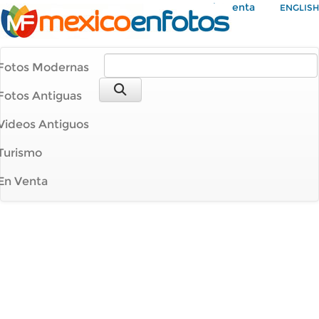
Mi Cuenta
ENGLISH
Fotos Modernas
Fotos Antiguas
Videos Antiguos
Turismo
En Venta