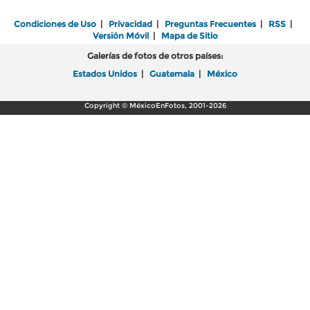
Condiciones de Uso
|
Privacidad
|
Preguntas Frecuentes
|
RSS
|
Versión Móvil
|
Mapa de Sitio
Galerías de fotos de otros países:
Estados Unidos
|
Guatemala
|
México
Copyright © MéxicoEnFotos, 2001-2026