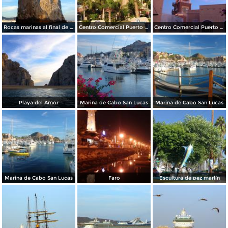
Rocas marinas al final de la Península
Centro Comercial Puerto Paraíso
Centro Comercial Puerto Paraíso
Playa del Amor
Marina de Cabo San Lucas
Marina de Cabo San Lucas
Marina de Cabo San Lucas
Faro
Escultura de pez marlín