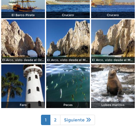
El Barco Pirata
Crucero
Crucero
El Arco, visto desde el Océano Pacífico
El Arco, visto desde el Mar de Cortés
El Arco, visto desde el Mar de Cortés
Faro
Peces
Lobos marinos
1
2
Siguiente