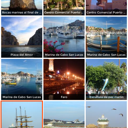
Rocas marinas al final de la Península
Centro Comercial Puerto Paraíso
Centro Comercial Puerto Paraíso
Playa del Amor
Marina de Cabo San Lucas
Marina de Cabo San Lucas
Marina de Cabo San Lucas
Faro
Escultura de pez marlín