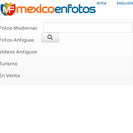
Mi Cuenta
ENGLISH
Fotos Modernas
Fotos Antiguas
Videos Antiguos
Turismo
En Venta