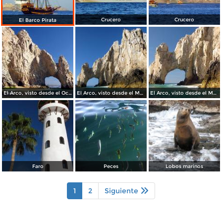
Crucero
Crucero
El Barco Pirata
El Arco, visto desde el Océano Pacífico
El Arco, visto desde el Mar de Cortés
El Arco, visto desde el Mar de Cortés
Faro
Peces
Lobos marinos
1
2
Siguiente