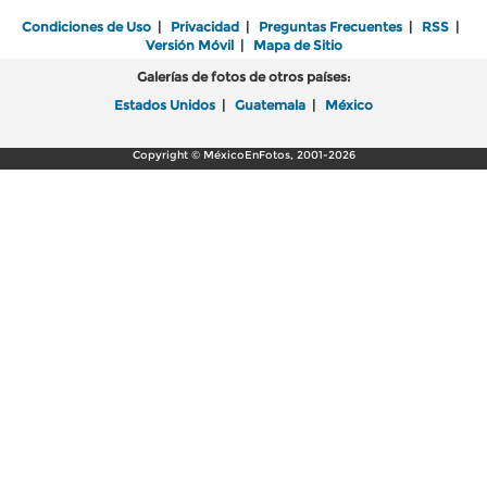
Condiciones de Uso
|
Privacidad
|
Preguntas Frecuentes
|
RSS
|
Versión Móvil
|
Mapa de Sitio
Galerías de fotos de otros países:
Estados Unidos
|
Guatemala
|
México
Copyright © MéxicoEnFotos, 2001-2026