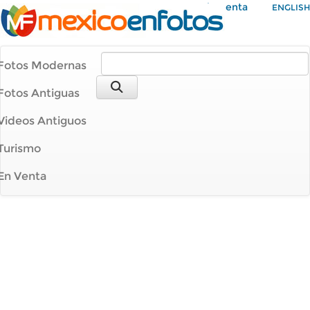
Mi Cuenta
ENGLISH
Fotos Modernas
Fotos Antiguas
Videos Antiguos
Turismo
En Venta