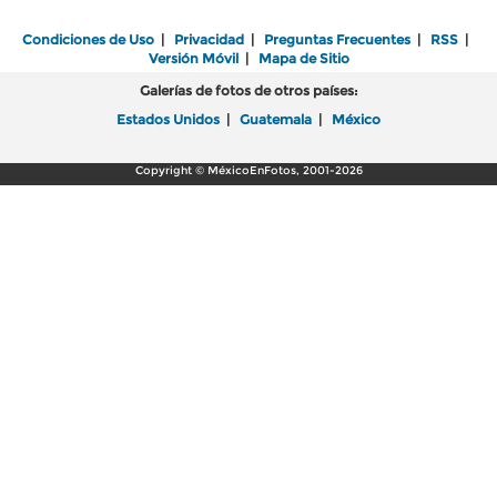
Condiciones de Uso
|
Privacidad
|
Preguntas Frecuentes
|
RSS
|
Versión Móvil
|
Mapa de Sitio
Galerías de fotos de otros países:
Estados Unidos
|
Guatemala
|
México
Copyright © MéxicoEnFotos, 2001-2026