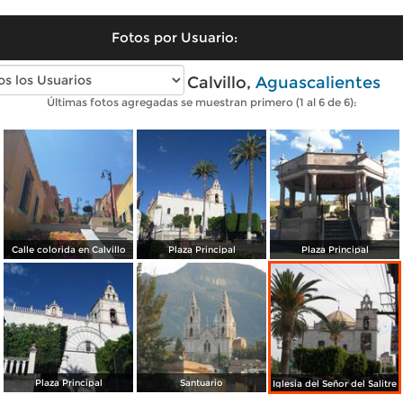
Fotos por Usuario:
Fotos modernas de Calvillo,
Aguascalientes
Últimas fotos agregadas se muestran primero (1 al 6 de 6):
Calle colorida en Calvillo
Plaza Principal
Plaza Principal
Plaza Principal
Santuario
Iglesia del Señor del Salitre