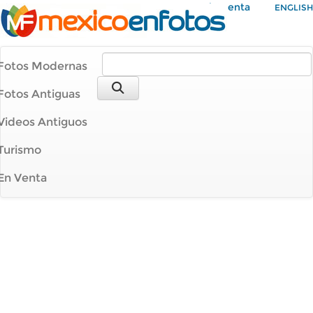
Mi Cuenta
ENGLISH
Fotos Modernas
Fotos Antiguas
Videos Antiguos
Turismo
En Venta