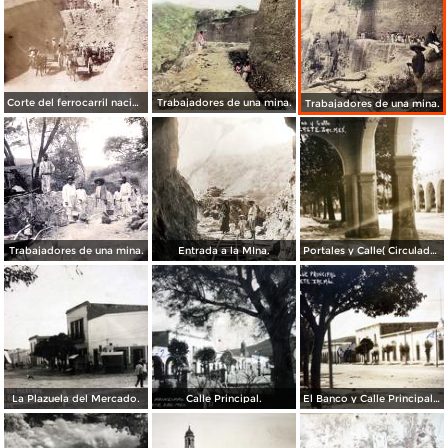
Corte del ferrocarril nacional de Mexico Somrerete Zacatecas.
Trabajadores de una mina.
Trabajadores de una mina.
Trabajadores de una mina.
Entrada a la MIna.
Portales y Calle( Circulada el 16 de Marzo de 1933 )
La Plazuela del Mercado.
Calle Principal.
El Banco y Calle Principal. ( Circulada el 16 de Marzo de 1933 )