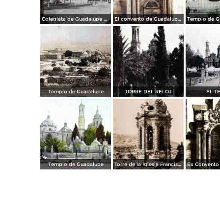
Colegiata de Guadalupe por el fotografo William H. Rau.
El convento de Guadalupe por el Fotógrafo Hugo Brehme.
Templo de Guadalupe
TORRE DEL RELOJ
EL T
Templo de Guadalupe
Torre de la Iglesia Franciscana