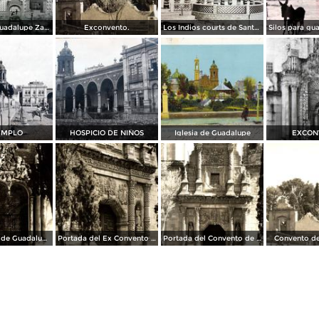
Templo de Guadalupe Zacatecas.
Exconvento.
Los Indios courts de Santa Mónica, Guadalupe, Zacatecas
EMPLO
HOSPICIO DE NIÑOS
Iglesia de Guadalupe
EXCON
Ex Convento de Guadalupe
Portada del Ex Convento de Guadalupe
Portada del Convento de Guadalupe
Convento d