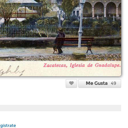
Me Gusta
49
gístrate