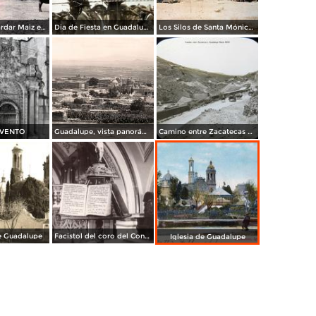
Silos para guardar Maiz en Santa Monica Zacatecas ( Fechada el 4 de Junio de 1950 ) NO PARA VENTA
Dia de Fiesta en Guadalupe Zacatecas ( Fechada el dia 10 de Noviembre de 1904 ).
Los Silos de Santa Mónica (bellísimo conjunto)
VENTO
Guadalupe, vista panorámica
Camino entre Zacatecas y Guadalupe
e Guadalupe
Facistol del coro del Convento de Guadalupe
Iglesia de Guadalupe