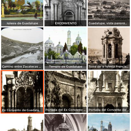
Iglesia de Guadalupe
EXCONVENTO
Guadalupe, vista panorámica
Camino entre Zacatecas y Guadalupe
Templo de Guadalupe
Torre de la Iglesia Franciscana
Portada del Ex Convento de Guadalupe
Portada del Convento de Guadalupe
Ex Convento de Guadalupe