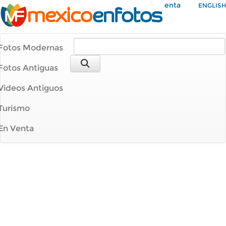
Mi Cuenta
ENGLISH
Fotos Modernas
Fotos Antiguas
Videos Antiguos
Turismo
En Venta