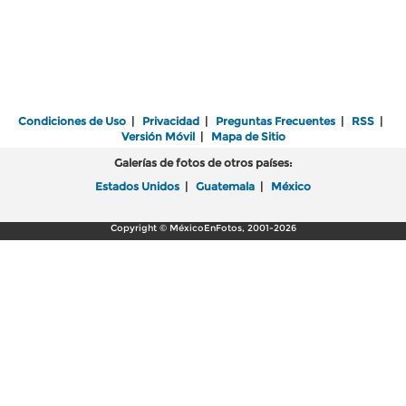
Condiciones de Uso
|
Privacidad
|
Preguntas Frecuentes
|
RSS
|
Versión Móvil
|
Mapa de Sitio
Galerías de fotos de otros países:
Estados Unidos
|
Guatemala
|
México
Copyright © MéxicoEnFotos, 2001-2026