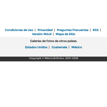
Condiciones de Uso
|
Privacidad
|
Preguntas Frecuentes
|
RSS
|
Versión Móvil
|
Mapa de Sitio
Galerías de fotos de otros países:
Estados Unidos
|
Guatemala
|
México
Copyright © MéxicoEnFotos, 2001-2026