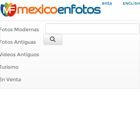
Mi Cuenta
ENGLISH
Fotos Modernas
Fotos Antiguas
Videos Antiguos
Turismo
En Venta