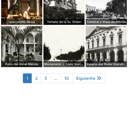
Una carreta típica
Templo de la 3a. Orden
Catedral y Plaza de Mérida
Patio del Hotel Mérida
Monumento a Justo Sierra y Paseo Montejo
Palacio del Poder Ejecutivo
1
2
3
...
10
Siguiente