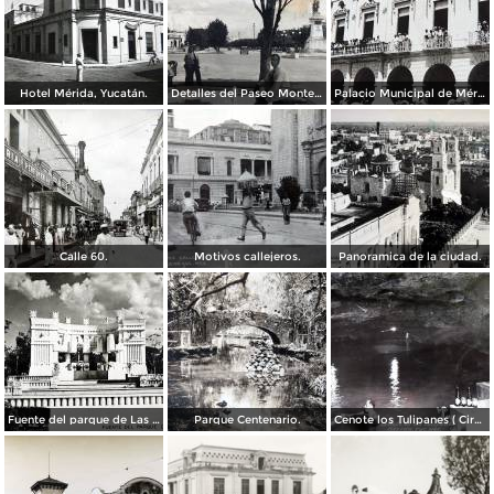
Hotel Mérida, Yucatán.
Detalles del Paseo Montejo.
Palacio Municipal de Mérida, Yucatán.
Calle 60.
Motivos callejeros.
Panoramica de la ciudad.
Fuente del parque de Las Americas. ( Circulada el 15 de Diciembre de 1938 ).
Parque Centenario.
Cenote los Tulipanes ( Circulada el 11 de Junio de 1966 ).