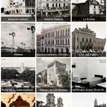
Estacion central.
Palacio Federal
La Ermita
Veletas
Escena callejera. ( Circulada el 24 de Febrero de 1910 ).
Casa del Pueblo.
Plaza de La Independencia Mérida, Yucatán.
Templo de Las Monjas.
Recámara doble, Hotel Montejo