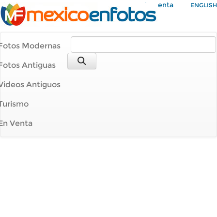
Mi Cuenta
ENGLISH
Fotos Modernas
Fotos Antiguas
Videos Antiguos
Turismo
En Venta