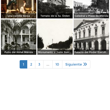
Una carreta típica
Templo de la 3a. Orden
Catedral y Plaza de Mérida
Patio del Hotel Mérida
Monumento a Justo Sierra y Paseo Montejo
Palacio del Poder Ejecutivo
1
2
3
...
10
Siguiente