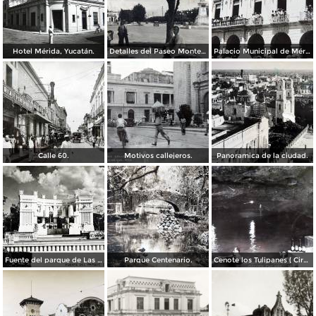
Hotel Mérida, Yucatán.
Detalles del Paseo Montejo.
Palacio Municipal de Mérida, Yucatán.
Calle 60.
Motivos callejeros.
Panoramica de la ciudad.
Fuente del parque de Las Americas. ( Circulada el 15 de Diciembre de 1938 ).
Parque Centenario.
Cenote los Tulipanes ( Circulada el 11 de Junio de 1966 ).