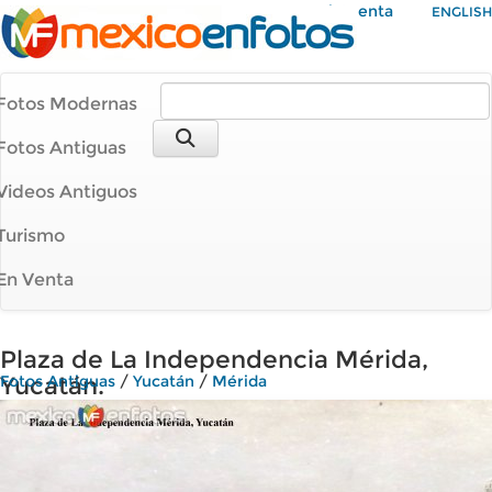
Mi Cuenta
ENGLISH
Fotos Modernas
Fotos Antiguas
Videos Antiguos
Turismo
En Venta
Plaza de La Independencia Mérida,
Yucatán.
Fotos Antiguas
/
Yucatán
/
Mérida