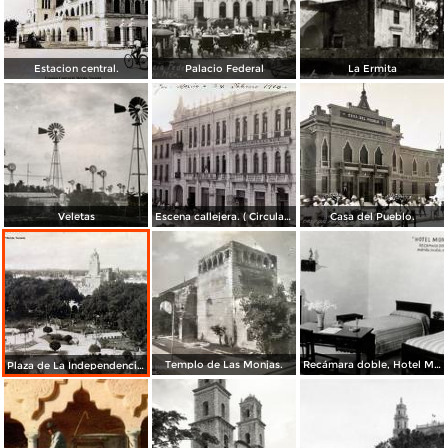
Estacion central.
Palacio Federal
La Ermita
Veletas
Escena callejera. ( Circulada el 24 de Febrero de 1910 ).
Casa del Pueblo.
Templo de Las Monjas.
Recámara doble, Hotel Montejo
Plaza de La Independencia Mérida, Yucatán.