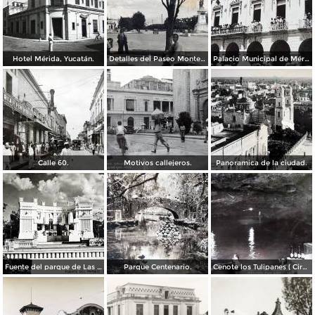
Hotel Mérida, Yucatán.
Detalles del Paseo Montejo.
Palacio Municipal de Mérida, Yucatán.
Calle 60.
Motivos callejeros.
Panoramica de la ciudad.
Fuente del parque de Las Americas. ( Circulada el 15 de Diciembre de 1938 ).
Parque Centenario.
Cenote los Tulipanes ( Circulada el 11 de Junio de 1966 ).