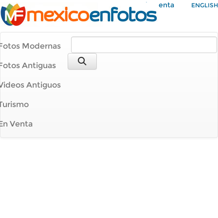
Mi Cuenta
ENGLISH
Fotos Modernas
Fotos Antiguas
Videos Antiguos
Turismo
En Venta