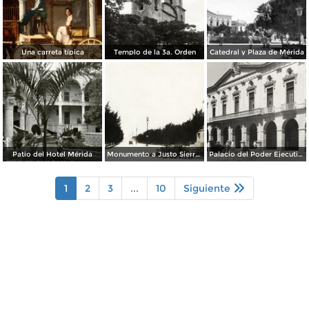
Una carreta típica
Templo de la 3a. Orden
Catedral y Plaza de Mérida
Patio del Hotel Mérida
Monumento a Justo Sierra y Paseo Montejo
Palacio del Poder Ejecutivo
1
2
3
...
10
Siguiente