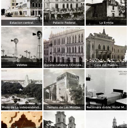
Estacion central.
Palacio Federal
La Ermita
Veletas
Escena callejera. ( Circulada el 24 de Febrero de 1910 ).
Casa del Pueblo.
Plaza de La Independencia Mérida, Yucatán.
Templo de Las Monjas.
Recámara doble, Hotel Montejo