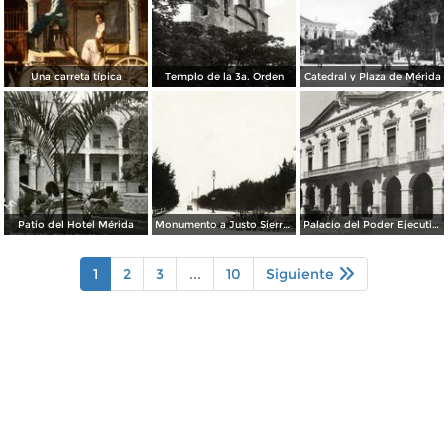
Una carreta típica
Templo de la 3a. Orden
Catedral y Plaza de Mérida
Patio del Hotel Mérida
Monumento a Justo Sierra y Paseo Montejo
Palacio del Poder Ejecutivo
1
2
3
...
10
Siguiente