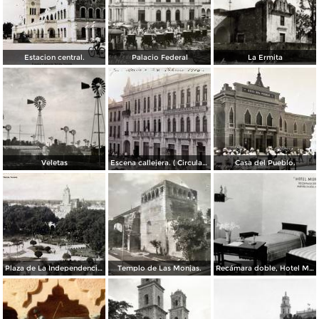
Estacion central.
Palacio Federal
La Ermita
Veletas
Escena callejera. ( Circulada el 24 de Febrero de 1910 ).
Casa del Pueblo.
Plaza de La Independencia Mérida, Yucatán.
Templo de Las Monjas.
Recámara doble, Hotel Montejo