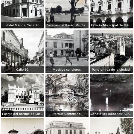
Hotel Mérida, Yucatán.
Detalles del Paseo Montejo.
Palacio Municipal de Mérida, Yucatán.
Calle 60.
Motivos callejeros.
Panoramica de la ciudad.
Fuente del parque de Las Americas. ( Circulada el 15 de Diciembre de 1938 ).
Parque Centenario.
Cenote los Tulipanes ( Circulada el 11 de Junio de 1966 ).