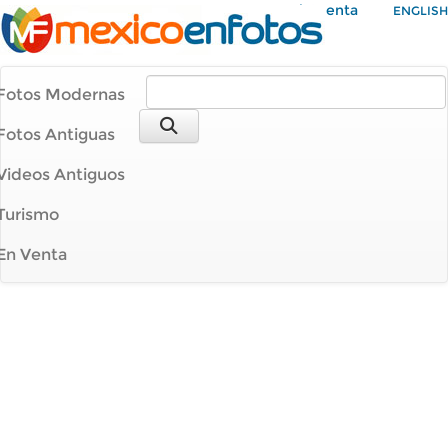
Mi Cuenta
ENGLISH
Fotos Modernas
Fotos Antiguas
Videos Antiguos
Turismo
En Venta