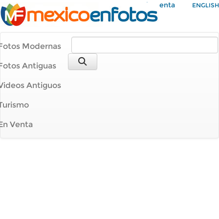
Mi Cuenta
ENGLISH
Fotos Modernas
Fotos Antiguas
Videos Antiguos
Turismo
En Venta