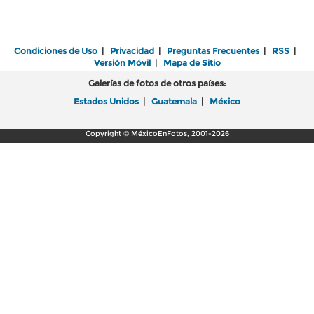
Condiciones de Uso
|
Privacidad
|
Preguntas Frecuentes
|
RSS
|
Versión Móvil
|
Mapa de Sitio
Galerías de fotos de otros países:
Estados Unidos
|
Guatemala
|
México
Copyright © MéxicoEnFotos, 2001-2026