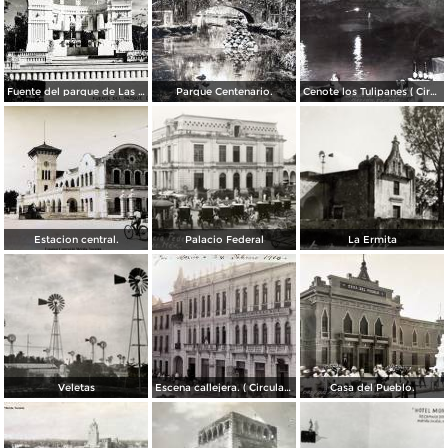
Fuente del parque de Las Americas. ( Circulada el 15 de Diciembre de 1938 ).
Parque Centenario.
Cenote los Tulipanes ( Circulada el 11 de Junio de 1966 ).
Estacion central.
Palacio Federal
La Ermita
Veletas
Escena callejera. ( Circulada el 24 de Febrero de 1910 ).
Casa del Pueblo.