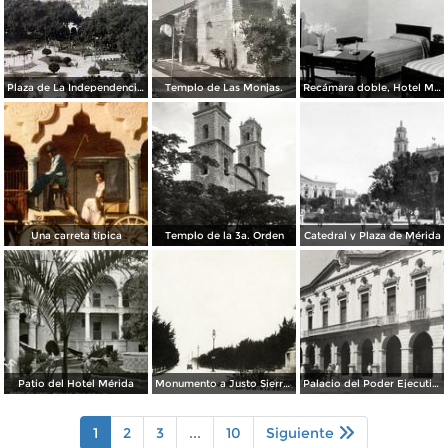
Plaza de La Independencia Mérida, Yucatán.
Templo de Las Monjas.
Recámara doble, Hotel Montejo
Una carreta típica
Templo de la 3a. Orden
Catedral y Plaza de Mérida
Patio del Hotel Mérida
Monumento a Justo Sierra y Paseo Montejo
Palacio del Poder Ejecutivo
1
2
3
...
10
Siguiente