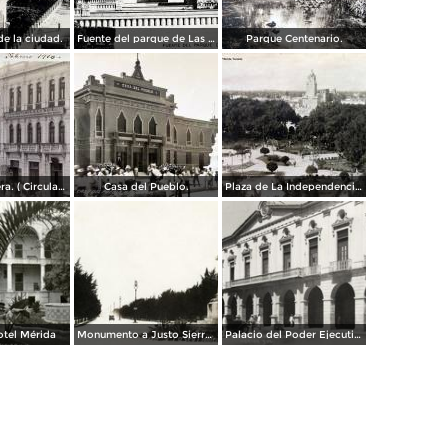
e la ciudad.
Fuente del parque de Las Americas. ( Circulada el 15 de Diciembre de 1938 ).
Parque Centenario.
Escena callejera. ( Circulada el 24 de Febrero de 1910 ).
Casa del Pueblo.
Plaza de La Independencia Mérida, Yucatán.
otel Mérida
Monumento a Justo Sierra y Paseo Montejo
Palacio del Poder Ejecutivo