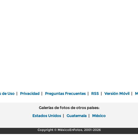
s de Uso
|
Privacidad
|
Preguntas Frecuentes
|
RSS
|
Versión Móvil
|
M
Galerías de fotos de otros países:
Estados Unidos
|
Guatemala
|
México
Copyright © MéxicoEnFotos, 2001-2026