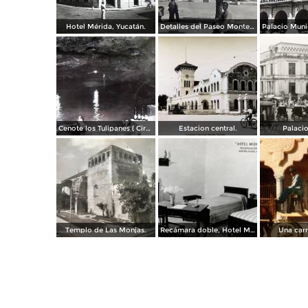
Hotel Mérida, Yucatán.
Detalles del Paseo Montejo.
Cenote los Tulipanes ( Circulada el 11 de Junio de 1966 ).
Estacion central.
Palacio
Templo de Las Monjas.
Recámara doble, Hotel Montejo
Una carr