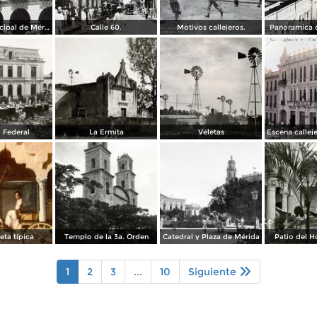
Palacio Municipal de Mérida, Yucatán.
Calle 60.
Motivos callejeros.
Panoramica d
 Federal
La Ermita
Veletas
eta típica
Templo de la 3a. Orden
Catedral y Plaza de Mérida
Patio del H
1
2
3
...
10
Siguiente