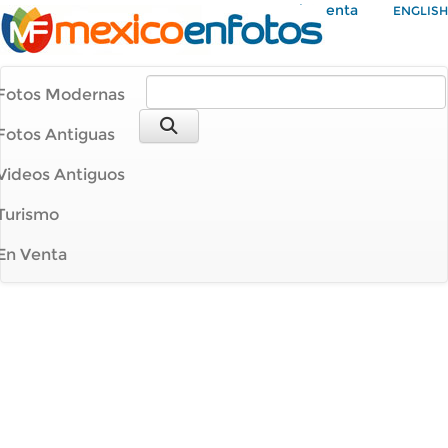
Mi Cuenta
ENGLISH
Fotos Modernas
Fotos Antiguas
Videos Antiguos
Turismo
En Venta