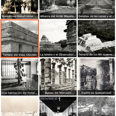
Bungalows Kabah Hotel Mayaland.
Alberca del Hotel Mayaland
Detalles de las ruinas y el castillo
La Iglesia y el Observatorio
Templo de los Mil Guerreros
Templo del Viejo Chichén
Una habitación del Hotel Mayaland
Ruinas del Mercado
Piedra de Quetzalcóatl