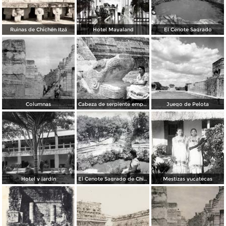
Ruinas de Chichén Itzá
Hotel Mayaland
El Cenote Sagrado
Columnas
Cabeza de serpiente emplumada (Quetzalcóatl)
Juego de Pelota
Hotel y jardín
El Cenote Sagrado de Chichen Itza Yucatan
Mestizas yucatecas