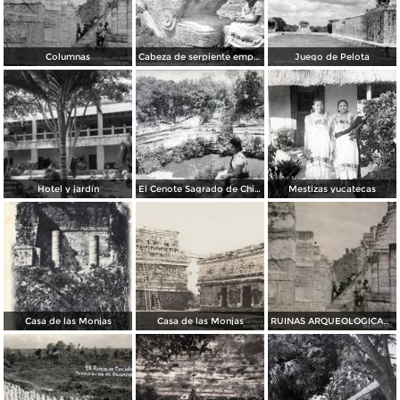
Columnas
Cabeza de serpiente emplumada (Quetzalcóatl)
Juego de Pelota
Hotel y jardín
El Cenote Sagrado de Chichen Itza Yucatan
Mestizas yucatecas
Casa de las Monjas
Casa de las Monjas
RUINAS ARQUEOLOGICAS Las Columnas