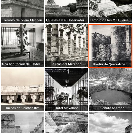
Templo del Viejo Chichén
La Iglesia y el Observatorio
Templo de los Mil Guerreros
Una habitación del Hotel Mayaland
Ruinas del Mercado
Piedra de Quetzalcóatl
Ruinas de Chichén Itzá
Hotel Mayaland
El Cenote Sagrado