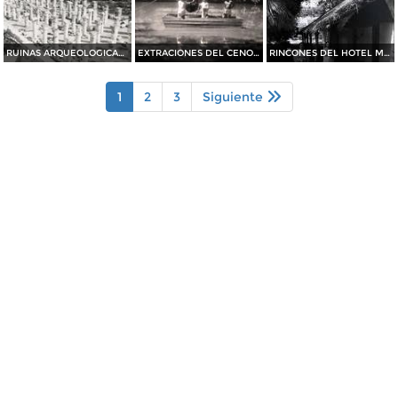
RUINAS ARQUEOLOGICAS El templo de las mil Columnas
EXTRACIONES DEL CENOTE SAGRADO
RINCONES DEL HOTEL MAYALAND
1
2
3
Siguiente