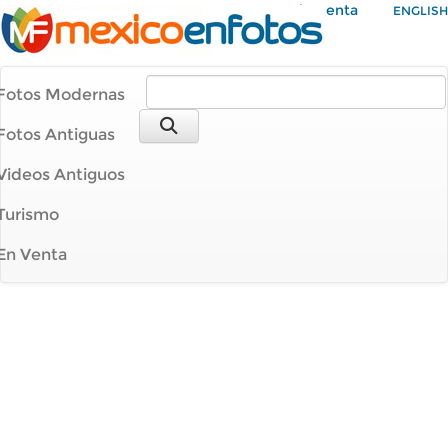
Mi Cuenta
ENGLISH
Fotos Modernas
Fotos Antiguas
Videos Antiguos
Turismo
En Venta