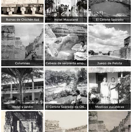
Ruinas de Chichén Itzá
Hotel Mayaland
El Cenote Sagrado
Columnas
Cabeza de serpiente emplumada (Quetzalcóatl)
Juego de Pelota
Hotel y jardín
El Cenote Sagrado de Chichen Itza Yucatan
Mestizas yucatecas