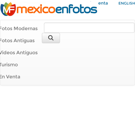
Mi Cuenta
ENGLISH
Fotos Modernas
Fotos Antiguas
Videos Antiguos
Turismo
En Venta