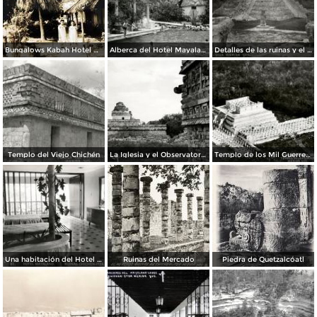
Bungalows Kabah Hotel Mayaland.
Alberca del Hotel Mayaland
Detalles de las ruinas y el castillo
Templo del Viejo Chichén
La Iglesia y el Observatorio
Templo de los Mil Guerreros
Una habitación del Hotel Mayaland
Ruinas del Mercado
Piedra de Quetzalcóatl