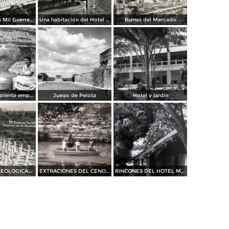
Templo de los Mil Guerreros
Una habitación del Hotel Mayaland
Ruinas del Mercado
Cabeza de serpiente emplumada (Quetzalcóatl)
Juego de Pelota
Hotel y jardín
RUINAS ARQUEOLOGICAS El templo de las mil Columnas
EXTRACIONES DEL CENOTE SAGRADO
RINCONES DEL HOTEL MAYALAND