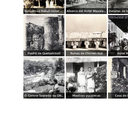
Bungalows Kabah Hotel Mayaland.
Alberca del Hotel Mayaland
Piedra de Quetzalcóatl
Ruinas de Chichén Itzá
Hotel 
El Cenote Sagrado de Chichen Itza Yucatan
Mestizas yucatecas
Casa de 