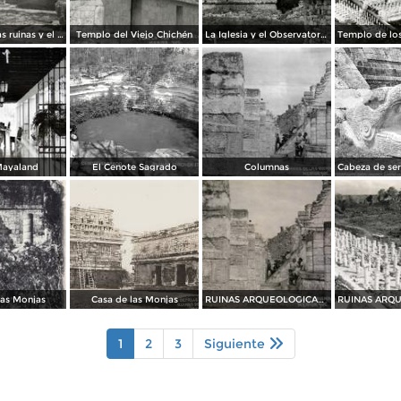
Detalles de las ruinas y el castillo
Templo del Viejo Chichén
La Iglesia y el Observatorio
Mayaland
El Cenote Sagrado
Columnas
las Monjas
Casa de las Monjas
RUINAS ARQUEOLOGICAS Las Columnas
1
2
3
Siguiente