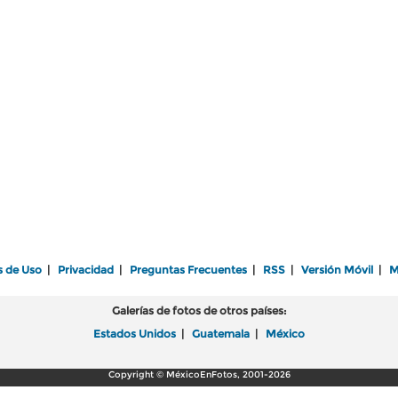
s de Uso
|
Privacidad
|
Preguntas Frecuentes
|
RSS
|
Versión Móvil
|
M
Galerías de fotos de otros países:
Estados Unidos
|
Guatemala
|
México
Copyright © MéxicoEnFotos, 2001-2026